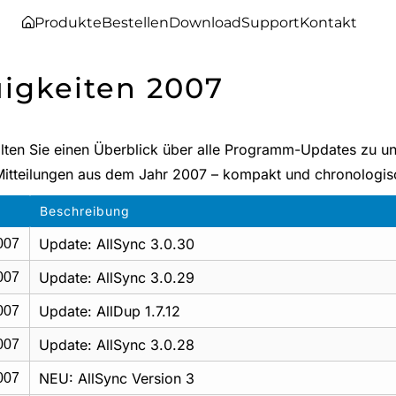
Produkte
Bestellen
Download
Support
Kontakt
igkeiten 2007
alten Sie einen Überblick über alle Programm-Updates zu 
Mitteilungen aus dem Jahr 2007 – kompakt und chronologisch
Beschreibung
Update: AllSync 3.0.30
007
Update: AllSync 3.0.29
007
Update: AllDup 1.7.12
007
Update: AllSync 3.0.28
007
NEU: AllSync Version 3
007