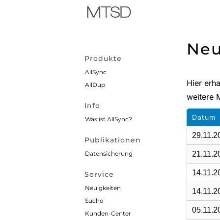
Neu
Produkte
AllSync
Hier erh
AllDup
weitere 
Info
Datum
Was ist AllSync?
29.11.2
Publikationen
Datensicherung
21.11.2
14.11.2
Service
Neuigkeiten
14.11.2
Suche
05.11.2
Kunden-Center