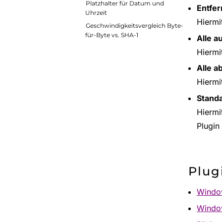
Platzhalter für Datum und
Entfe
Uhrzeit
Hiermi
Geschwindigkeitsvergleich Byte-
für-Byte vs. SHA-1
Alle a
Hiermi
Alle a
Hiermi
Stand
Hiermi
Plugin
Plug
Windo
Window