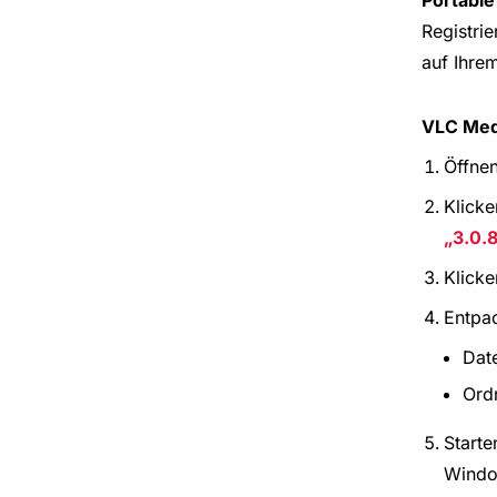
Registrie
auf Ihr
VLC Medi
Öffne
Klicke
3.0.
Klicke
Entpac
Date
Ordn
Starte
Window