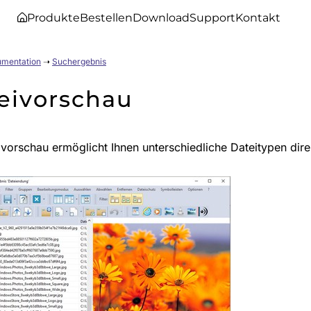
Produkte
Bestellen
Download
Support
Kontakt
umentation
➝
Suchergebnis
eivorschau
ivorschau ermöglicht Ihnen unterschiedliche Dateitypen dir