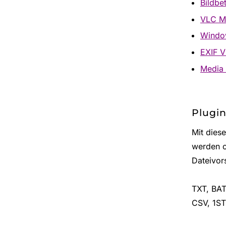
Bildbe
VLC Me
Windo
EXIF V
Media 
Plugi
Mit dies
werden o
Dateivor
TXT, BAT
CSV, 1ST,