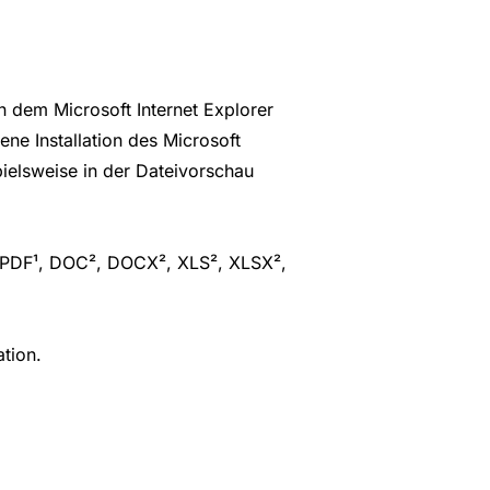
 dem Microsoft Internet Explorer
ene Installation des Microsoft
ielsweise in der Dateivorschau
 PDF¹, DOC², DOCX², XLS², XLSX²,
ation.