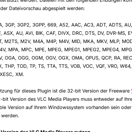
n der Dateivorschau abgespielt werden:
, 3GP, 3GP2, 3GPP, 669, A52, AAC, AC3, ADT, ADTS, AU, 
, ASX, AU, AVI, BIK, CAF, DIVX, DRC, DTS, DV, DVR-MS, EV
T, M2TS, M2V, M4A, M4P, M4V, MID, MKA, MKV, MLP, MOD
4V, MPA, MPC, MPE, MPEG, MPEG1, MPEG2, MPEG4, MPG
V, OGA, OGG, OGM, OGV, OGX, OMA, OPUS, QCP, RA, REC,
X, THP, TOD, TP, TS, TTA, TTS, VOB, VOC, VQF, VRO, W
 XESC, XM.
tzung für dieses Plugin ist die 32-bit Version der Freeware
2-bit Version des VLC Media Players muss entweder auf Ihre
able Version auf Ihrem Windowssystem vorhanden sein oder
t werden.
 Version des VLC Media Players nutzen