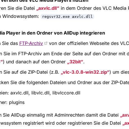
ren Sie die Datei
axvlc.dll
in dem Ordner des VLC Media 
em Windowssystem:
regsvr32.exe axvlc.dll
a Player in den Ordner von AllDup integrieren
n Sie das
FTP-Archiv
von der offiziellen Webseite des VLC
n Sie im FTP-Archiv am Ende der Seite auf den Ordner mit 
8
) und danach auf den Ordner
32bit
.
n Sie auf die ZIP-Datei (z.B.
vlc-3.0.8-win32.zip
) um die
ken Sie die folgenden Dateien und Ordner aus der ZIP-Date
ien: axvlc.dll, libvlc.dll, libvlccore.dll
er: plugins
n Sie AllDup einmalig mit Adminrechten damit die Datei
axv
ssystem registriert wird oder registrieren Sie die Datei
ax