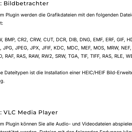
: Bildbetrachter
em Plugin werden die Grafikdateien mit den folgenden Date
t:
, BMP, CR2, CRW, CUT, DCR, DIB, DNG, EMF, ERF, GIF, HDP,
, JPG, JPEG, JPX, JFIF, KDC, MDC, MEF, MOS, MRW, NEF,
, RAF, RAS, RAW, RW2, SRW, TGA, TIF, TIFF, RAS, RLE, 
se Dateitypen ist die Installation einer HEIC/HEIF Bild-Erwei
g.
: VLC Media Player
em Plugin können Sie alle Audio- und Videodateien abspie
nterstützt werden. Dateien mit den folgenden Endungen kön