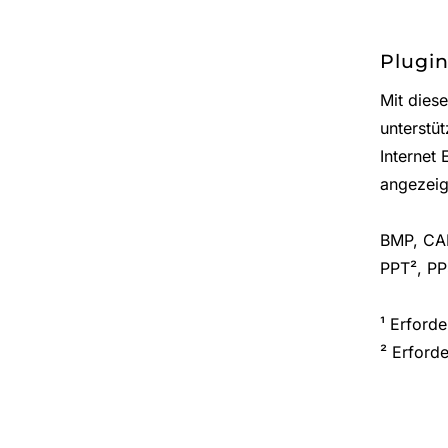
Plugin
Mit dies
unterstüt
Internet
angezeig
BMP, CAB
PPT², PP
¹ Erforde
² Erforde