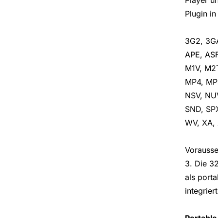
Plugin i
3G2, 3GA
APE, ASF
M1V, M2
MP4, MP
NSV, NU
SND, SP
WV, XA,
Vorausse
3. Die 3
als port
integrier
Portable