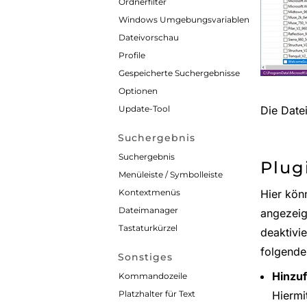
Ordnerfilter
Windows Umgebungsvariablen
Dateivorschau
Profile
Gespeicherte Suchergebnisse
Optionen
Update-Tool
Die Date
Suchergebnis
Suchergebnis
Plug
Menüleiste / Symbolleiste
Kontextmenüs
Hier kön
Dateimanager
angezeigt
Tastaturkürzel
deaktivi
folgende
Sonstiges
Hinzu
Kommandozeile
Platzhalter für Text
Hiermi