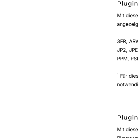
Plugin
Mit dies
angezeig
3FR, ARW
JP2, JPE
PPM, PSD
¹ Für die
notwendi
Plugin
Mit dies
Player u