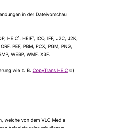
iendungen in der Dateivorschau
 HEIC¹, HEIF¹, ICO, IFF, J2C, J2K,
 ORF, PEF, PBM, PCX, PGM, PNG,
WBMP, WEBP, WMF, X3F.
terung wie z. B.
CopyTrans HEIC
)
len, welche von dem VLC Media
nen beispielsweise mit diesem