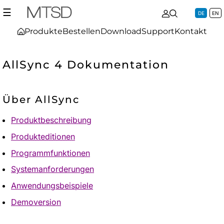
☰
DE
EN
Produkte
Bestellen
Download
Support
Kontakt
AllSync 4 Dokumentation
Über AllSync
Produktbeschreibung
Produkteditionen
Programmfunktionen
Systemanforderungen
Anwendungsbeispiele
Demoversion