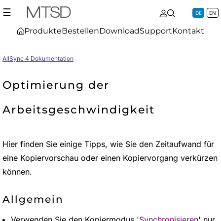
☰
DE
EN
Produkte
Bestellen
Download
Support
Kontakt
AllSync 4 Dokumentation
Optimierung der
Arbeitsgeschwindigkeit
Hier finden Sie einige Tipps, wie Sie den Zeitaufwand für
eine Kopiervorschau oder einen Kopiervorgang verkürzen
können.
Allgemein
Verwenden Sie den Kopiermodus '
Synchronisieren
' nur