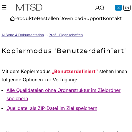
☰
DE
EN
Produkte
Bestellen
Download
Support
Kontakt
AllSync 4 Dokumentation
➝
Profil-Eigenschaften
Kopiermodus 'Benutzerdefiniert'
Mit dem Kopiermodus
Benutzerdefiniert
stehen Ihnen
folgende Optionen zur Verfügung:
Alle Quelldateien ohne Ordnerstruktur im Zielordner
speichern
Quelldatei als ZIP-Datei im Ziel speichern