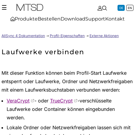
☰
DE
EN
Produkte
Bestellen
Download
Support
Kontakt
AllSync 4 Dokumentation
➝
Profil-Eigenschaften
➝
Externe Aktionen
Laufwerke verbinden
Mit dieser Funktion können beim Profil-Start Laufwerke
entsperrt oder Laufwerke, Ordner und Netzwerkfreigaben
mit einem Laufwerksbuchstaben verbunden werden:
VeraCrypt
- oder
TrueCrypt
-verschlüsselte
Laufwerke oder Container können eingebunden
werden.
Lokale Ordner oder Netzwerkfreigaben lassen sich mit