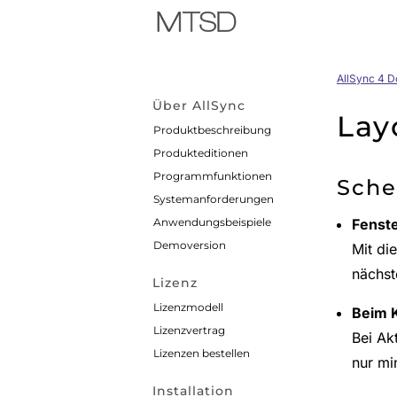
AllSync 4 
Über AllSync
Lay
Produktbeschreibung
Produkteditionen
Programmfunktionen
Sche
Systemanforderungen
Anwendungsbeispiele
Fenste
Demoversion
Mit di
nächst
Lizenz
Lizenzmodell
Beim K
Lizenzvertrag
Bei Ak
Lizenzen bestellen
nur mi
Installation