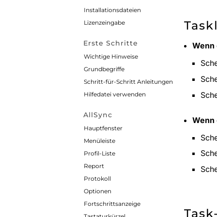
Installationsdateien
Task
Lizenzeingabe
Erste Schritte
Wenn d
Wichtige Hinweise
Sche
Grundbegriffe
Sche
Schritt-für-Schritt Anleitungen
Sche
Hilfedatei verwenden
AllSync
Wenn d
Hauptfenster
Sche
Menüleiste
Sche
Profil-Liste
Report
Sche
Protokoll
Optionen
Fortschrittsanzeige
Task
Tastaturkürzel