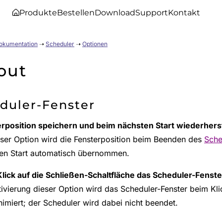
Produkte
Bestellen
Download
Support
Kontakt
Dokumentation
➝
Scheduler
➝
Optionen
out
duler-Fenster
rposition speichern und beim nächsten Start wiederhers
eser Option wird die Fensterposition beim Beenden des
Sche
en Start automatisch übernommen.
lick auf die Schließen-Schaltfläche das Scheduler-Fenst
tivierung dieser Option wird das Scheduler-Fenster beim Kli
nimiert; der Scheduler wird dabei nicht beendet.