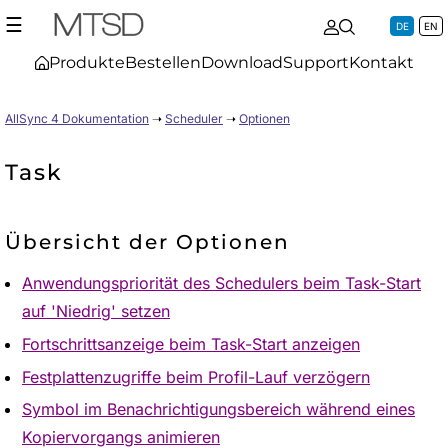
☰
DE
EN
Produkte
Bestellen
Download
Support
Kontakt
AllSync 4 Dokumentation
➝
Scheduler
➝
Optionen
Task
Übersicht der Optionen
Anwendungspriorität des Schedulers beim Task-Start
auf 'Niedrig' setzen
Fortschrittsanzeige beim Task-Start anzeigen
Festplattenzugriffe beim Profil-Lauf verzögern
Symbol im Benachrichtigungsbereich während eines
Kopiervorgangs animieren